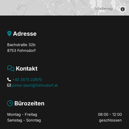
Adresse

Bachstraße 32b
8753 Fohnsdorf
Kontakt

+43 3573 22870

pirker.dach@fohnsdorf.at

Bürozeiten

Montag - Freitag
08:00 - 12:00
Samstag - Sonntag
geschlossen