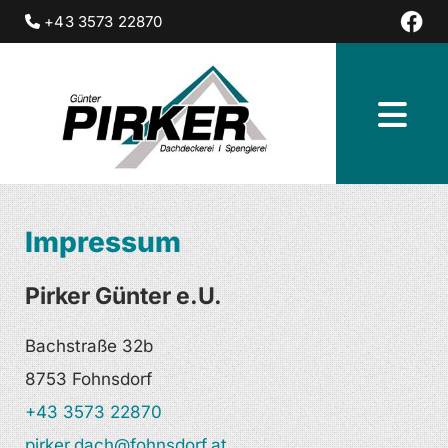
+43 3573 22870

Impressum
Pirker Günter e.U.
Bachstraße 32b
8753 Fohnsdorf
+43 3573 22870
pirker.dach@fohnsdorf.at